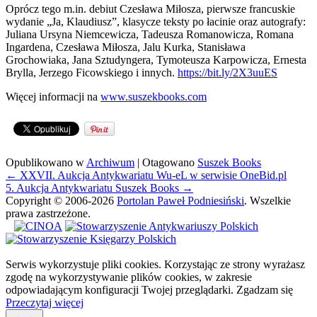
Oprócz tego m.in. debiut Czesława Miłosza, pierwsze francuskie
wydanie „Ja, Klaudiusz”, klasycze teksty po łacinie oraz autografy:
Juliana Ursyna Niemcewicza, Tadeusza Romanowicza, Romana
Ingardena, Czesława Miłosza, Jalu Kurka, Stanisława
Grochowiaka, Jana Sztudyngera, Tymoteusza Karpowicza, Ernesta
Brylla, Jerzego Ficowskiego i innych.
https://bit.ly/2X3uuES
Więcej informacji na
www.suszekbooks.com
Opublikowano w
Archiwum
|
Otagowano
Suszek Books
Nawigacja
←
XXVII. Aukcja Antykwariatu Wu-eL w serwisie OneBid.pl
wpisów
5. Aukcja Antykwariatu Suszek Books
→
Copyright © 2006-2026
Portolan Paweł Podniesiński
. Wszelkie
prawa zastrzeżone.
Serwis wykorzystuje pliki cookies. Korzystając ze strony wyrażasz
zgodę na wykorzystywanie plików cookies, w zakresie
odpowiadającym konfiguracji Twojej przeglądarki.
Zgadzam się
Przeczytaj więcej