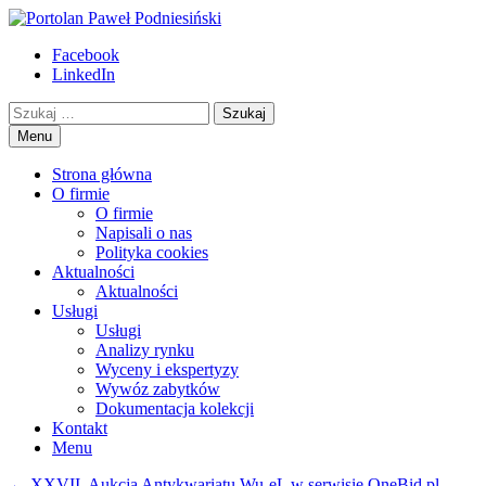
Przejdź
to
Portolan Paweł Podniesiński
Eksperyzy i wyceny starych książek
Facebook
treści
LinkedIn
Szukaj
Menu
Strona główna
O firmie
O firmie
Napisali o nas
Polityka cookies
Aktualności
Aktualności
Usługi
Usługi
Analizy rynku
Wyceny i ekspertyzy
Wywóz zabytków
Dokumentacja kolekcji
Kontakt
Menu
Nawigacja
←
XXVII. Aukcja Antykwariatu Wu-eL w serwisie OneBid.pl