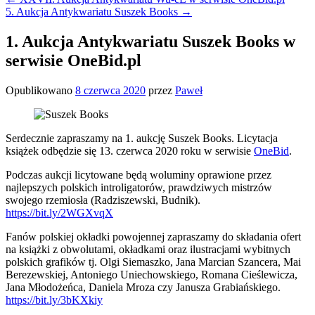
wpisów
5. Aukcja Antykwariatu Suszek Books
→
1. Aukcja Antykwariatu Suszek Books w
serwisie OneBid.pl
Opublikowano
8 czerwca 2020
przez
Paweł
Serdecznie zapraszamy na 1. aukcję Suszek Books. Licytacja
książek odbędzie się 13. czerwca 2020 roku w serwisie
OneBid
.
Podczas aukcji licytowane będą woluminy oprawione przez
najlepszych polskich introligatorów, prawdziwych mistrzów
swojego rzemiosła (Radziszewski, Budnik).
https://bit.ly/2WGXvqX
Fanów polskiej okładki powojennej zapraszamy do składania ofert
na książki z obwolutami, okładkami oraz ilustracjami wybitnych
polskich grafików tj. Olgi Siemaszko, Jana Marcian Szancera, Mai
Berezewskiej, Antoniego Uniechowskiego, Romana Cieślewicza,
Jana Młodożeńca, Daniela Mroza czy Janusza Grabiańskiego.
https://bit.ly/3bKXkiy