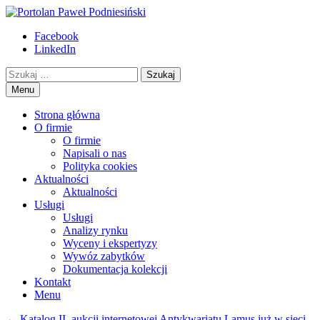
Przejdź
to
Portolan Paweł Podniesiński
Eksperyzy i wyceny starych książek
Facebook
treści
LinkedIn
Szukaj
Menu
Strona główna
O firmie
O firmie
Napisali o nas
Polityka cookies
Aktualności
Aktualności
Usługi
Usługi
Analizy rynku
Wyceny i ekspertyzy
Wywóz zabytków
Dokumentacja kolekcji
Kontakt
Menu
Nawigacja
←
Katalog II. aukcji internetowej Antykwariatu Lamus już w sieci.