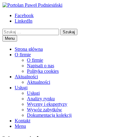
Przejdź
to
Portolan Paweł Podniesiński
Eksperyzy i wyceny starych książek
Facebook
treści
LinkedIn
Szukaj
Menu
Strona główna
O firmie
O firmie
Napisali o nas
Polityka cookies
Aktualności
Aktualności
Usługi
Usługi
Analizy rynku
Wyceny i ekspertyzy
Wywóz zabytków
Dokumentacja kolekcji
Kontakt
Menu