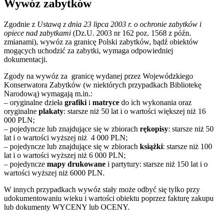
Wywóz zabytków
Zgodnie z
Ustawą z dnia 23 lipca 2003 r. o ochronie zabytków i
opiece nad zabytkami
(Dz.U. 2003 nr 162 poz. 1568 z późn.
zmianami), wywóz za granicę Polski zabytków, bądź obiektów
mogących uchodzić za zabytki, wymaga odpowiedniej
dokumentacji.
Zgody na wywóz za granicę wydanej przez Wojewódzkiego
Konserwatora Zabytków (w niektórych przypadkach Bibliotekę
Narodową) wymagają m.in.:
– oryginalne dzieła
grafiki
i
matryce
do ich wykonania oraz
oryginalne
plakaty
: starsze niż 50 lat i o wartości większej niż 16
000 PLN;
– pojedyncze lub znajdujące się w zbiorach
rękopisy
: starsze niż 50
lat i o wartości wyższej niż 4 000 PLN;
– pojedyncze lub znajdujące się w zbiorach
książki
: starsze niż 100
lat i o wartości wyższej niż 6 000 PLN;
– pojedyncze
mapy drukowane
i partytury: starsze niż 150 lat i o
wartości wyższej niż 6000 PLN.
W innych przypadkach wywóz stały może odbyć się tylko przy
udokumentowaniu wieku i wartości obiektu poprzez fakturę zakupu
lub dokumenty WYCENY lub OCENY.