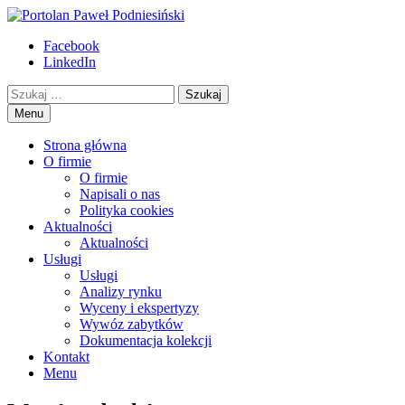
Przejdź
to
Portolan Paweł Podniesiński
Eksperyzy i wyceny starych książek
Facebook
treści
LinkedIn
Szukaj
Menu
Strona główna
O firmie
O firmie
Napisali o nas
Polityka cookies
Aktualności
Aktualności
Usługi
Usługi
Analizy rynku
Wyceny i ekspertyzy
Wywóz zabytków
Dokumentacja kolekcji
Kontakt
Menu